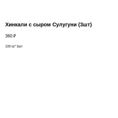
Хинкали с сыром Сулугуни (3шт)
360
₽
100 гр* 3шт