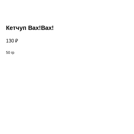
Кетчуп Вах!Вах!
130
₽
50 гр