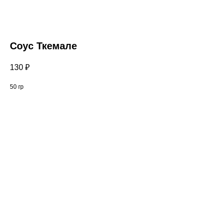
Соус Ткемале
130
₽
50 гр