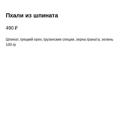
Пхали из шпината
490
₽
Шпинат, грецкий орех, грузинские специи, зерна граната, зелень
100 гр