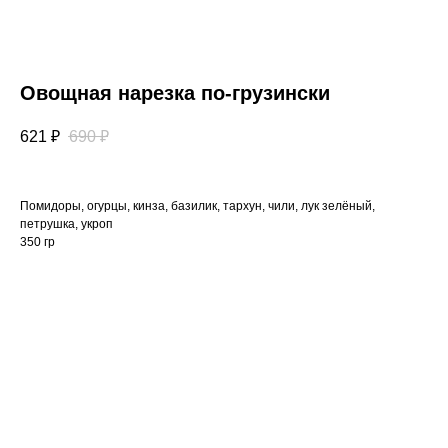
Овощная нарезка по-грузински
621
₽
690
₽
Помидоры, огурцы, кинза, базилик, тархун, чили, лук зелёный,
петрушка, укроп
350 гр