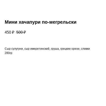
Мини хачапури по-мегрельски
450
₽
500
₽
Сыр сулугуни, сыр имеретинский, груша, грецкие орехи, сливки
280гр